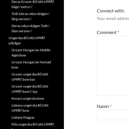
Deras Grozer BÖJAS UPPÅT
båge / extra I /
Connect with:
Toth Deras rekurvbågen /
Your email address
lång version /
Deras rekurvbågen Toth /
liten version /
Comment
*
Ungerska BÖJAS UPPÅT
pilbågar
Grozer Hungarian Middle
Ages bow
Grozer Hungarian Nomad
bow
Grozer ungerska BÖJAS
UPPÅT bow bas
Grozer ungerska BÖJAS
UPPÅT bow C typ
Kovacs ungerska bow
Liskany ungerska BÖJAS
Namn
*
UPPÅT bow
Liskany Magyar
Pilis ungerska BÖJAS UPPÅT