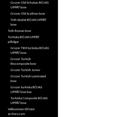
Grozer Old Schytian BÖJAS
UPPÅT bow
Grozer Old Scythian bow
Toth skytisk BÖJAS UPPÅT
bow
Toth Roman bow
Turkiska BÖJAS UPPÅT
pilbågar
Grozer TRH turkiska BÖJAS
UPPÅT bow
Grozer Turkish
Biocomposite bow
Grozer Turkish Junior
Grozer Turkish Laminated
bow
Grozer turkiska BÖJAS
UPPÅT bow bas
Turkiska Composite BÖJAS
UPPÅT bow
Välkommen till häst-
archery.com