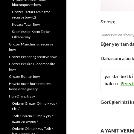
biocomposite bow
Grozer Tartar Laminated
recurve bow L2
&nbsp;
Kovacs Tatar Bow
Szemieszter Krem Tartar
Grozer Persian Biocom
Olimpik yay
Eğer yay tam da
Grozer Manchurian recurve
bow
Grozer Pecheneg recurve bow
Daha sonra bu k
Grozer Persian Biocomposite
bow
ya da belki
Grozer Roman bow
bakın 
Persi
How to make horn recurve
bows video gallery
Hun Olimpik yay
Görüşlerinizi k
Onların Grozer Olimpik yay /
Ek I /
Toth Onların Olimpik yay /
uzun versiyonu /
Onların Olimpik yay Toth /
A YANIT VER
küçük versiyon /