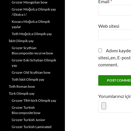
Email
*
Grozer Mongolian bow
Grozer Moğolca Olimpik yay
/ Ekstra I /
Kovacs Moğolca Olimpik
Web sitesi
yaylar
Toth Moğolca Olimpik yay
İskit Olimpik yay
Grozer Scythian
Adımı kaydet
Biocomposite recurve bow
sitesi,,en, E-pos
Grozer Eski Schytian Olimpik
comment.
yay
Grozer Old Scythian bow
Toth İskit Olimpik yay
Toth Roman bow
Türk Olimpik yay
Yorumlarınız içi
Grozer TRH türk Olimpik yay
Grozer Turkish
Biocomposite bow
Grozer Turkish Junior
Grozer Turkish Laminated