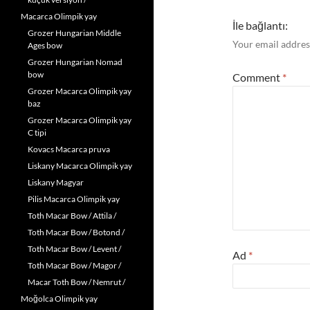
Macarca Olimpik yay
İle bağlantı:
Grozer Hungarian Middle
Your email address
Ages bow
Grozer Hungarian Nomad
bow
Comment
*
Grozer Macarca Olimpik yay
baz
Grozer Macarca Olimpik yay
C tipi
Kovacs Macarca pruva
Liskany Macarca Olimpik yay
Liskany Magyar
Pilis Macarca Olimpik yay
Toth Macar Bow / Attila /
Toth Macar Bow / Botond /
Toth Macar Bow / Levent /
Ad
*
Toth Macar Bow / Magor /
Macar Toth Bow / Nemrut /
Moğolca Olimpik yay