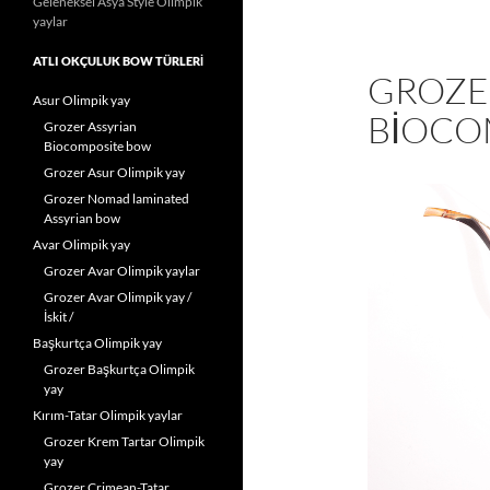
Geleneksel Asya Style Olimpik
yaylar
ATLI OKÇULUK BOW TÜRLERI
GROZE
Asur Olimpik yay
BIOCO
Grozer Assyrian
Biocomposite bow
Grozer Asur Olimpik yay
Grozer Nomad laminated
Assyrian bow
Avar Olimpik yay
Grozer Avar Olimpik yaylar
Grozer Avar Olimpik yay /
İskit /
Başkurtça Olimpik yay
Grozer Başkurtça Olimpik
yay
Kırım-Tatar Olimpik yaylar
Grozer Krem Tartar Olimpik
yay
Grozer Crimean-Tatar