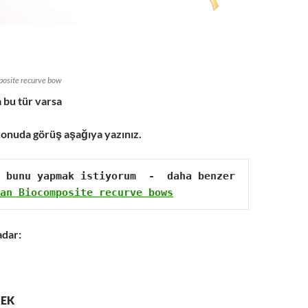
posite recurve bow
 bu tür varsa
onuda görüş aşağıya yazınız.
 bunu yapmak istiyorum  -  daha benzer 
an Biocomposite recurve bows
adar:
MEK