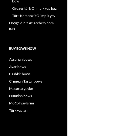
bow
Grozer türk Olimpik yay baz
Türk Kompozit Olimpik yay
Hoşgeldiniz At-archery.com
için
BUY BOWS NOW
Assyrian bows
Avar bows
Bashkir bows
Crimean Tartar bows
Macarca yayları
Hunnish bows
Moğol yaylarını
Türk yayları