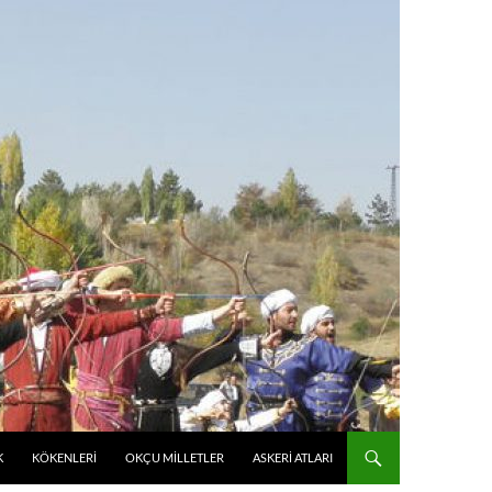
K
KÖKENLERI
OKÇU MILLETLER
ASKERI ATLARI